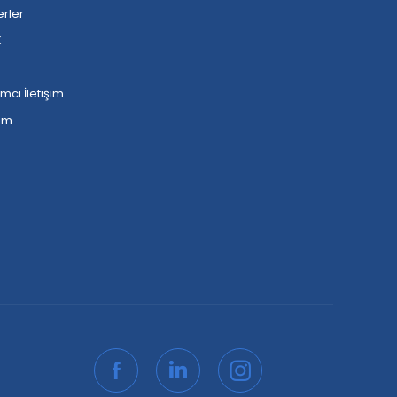
rler
K
ımcı İletişim
şim