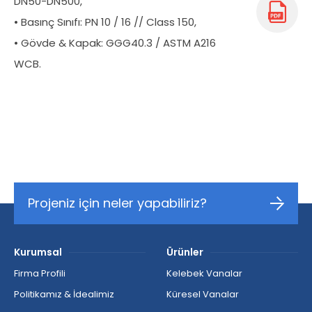
DN50-DN500,
• Basınç Sınıfı: PN 10 / 16 // Class 150,
• Gövde & Kapak: GGG40.3 / ASTM A216
WCB.
Projeniz için neler yapabiliriz?
Kurumsal
Ürünler
Firma Profili
Kelebek Vanalar
Politikamız & İdealimiz
Küresel Vanalar