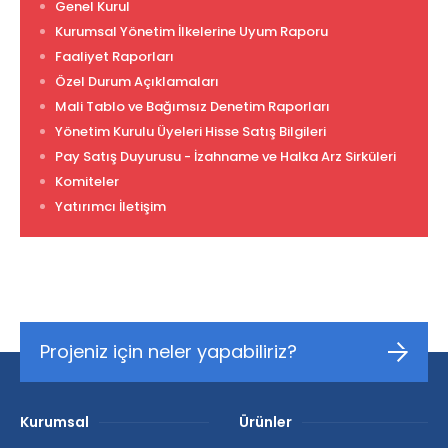
Genel Kurul
Kurumsal Yönetim İlkelerine Uyum Raporu
Faaliyet Raporları
Özel Durum Açıklamaları
Mali Tablo ve Bağımsız Denetim Raporları
Yönetim Kurulu Üyeleri Hisse Satış Bilgileri
Pay Satış Duyurusu - İzahname ve Halka Arz Sirküleri
Komiteler
Yatırımcı İletişim
Projeniz için neler yapabiliriz?
Kurumsal
Ürünler