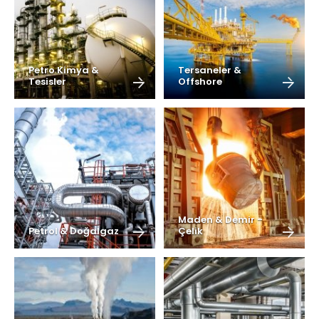
Petro Kimya &
Tersaneler &
Tesisler
Offshore
Maden & Demir -
Petrol & Doğalgaz
Çelik