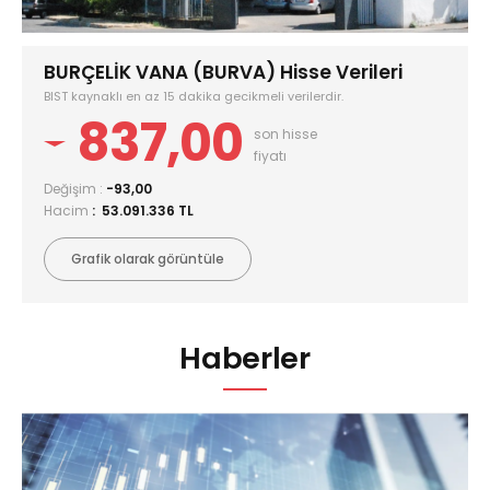
BURÇELİK VANA (BURVA) Hisse Verileri
BIST kaynaklı en az 15 dakika gecikmeli verilerdir.
837,00
son hisse
fiyatı
Değişim :
-93,00
Hacim
: 53.091.336 TL
Grafik olarak görüntüle
Haberler